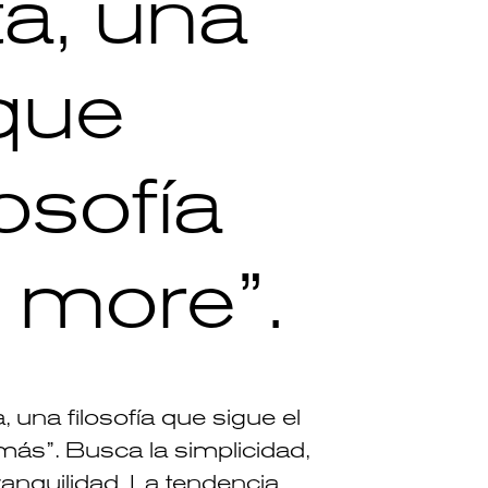
ta, una
 que
losofía
s more”.
 una filosofía que sigue el
s”. Busca la simplicidad,
tranquilidad. La tendencia