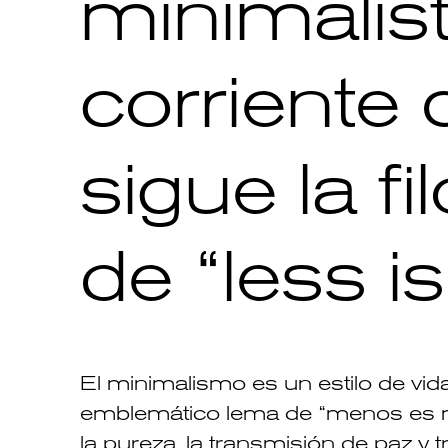
minimalis
corriente
sigue la fi
de “less i
El minimalismo es un estilo de vida,
emblemático lema de “menos es má
la pureza, la transmisión de paz y 