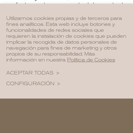
perfectamente con nuestra búsqueda de
opciones ecoamigables. La calidad de
este tejido asegura una larga vida útil,
Utilizamos cookies propias y de terceros para
fines analíticos. Esta web incluye botones y
reduciendo así la necesidad de
funcionalidades de redes sociales que
reemplazo frecuente.
requieren la instalación de cookies que pueden
implicar la recogida de datos personales de
navegación para fines de marketing y otros
propios de su responsabilidad. Más
información en nuestra
Política de Cookies
ACEPTAR TODAS
CONFIGURACIÓN