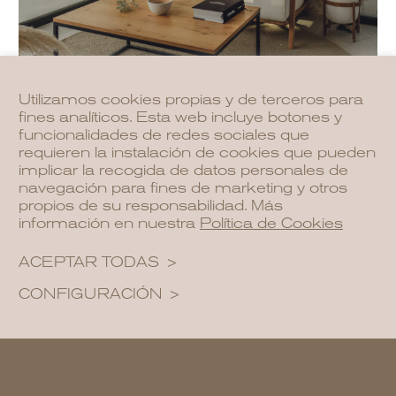
Utilizamos cookies propias y de terceros para
fines analíticos. Esta web incluye botones y
funcionalidades de redes sociales que
requieren la instalación de cookies que pueden
implicar la recogida de datos personales de
navegación para fines de marketing y otros
propios de su responsabilidad. Más
Aislamiento térmico y
información en nuestra
Política de Cookies
acústico natural
ACEPTAR TODAS
CONFIGURACIÓN
Reforzar el aislamiento con
ventanas de
triple acristalamiento
y materiales como
lana de roca o cáñamo ayuda a
mantener una temperatura estable y
reducir el ruido exterior. Esto se traduce