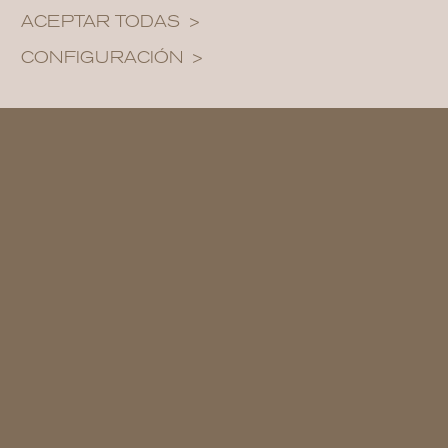
perder el encanto característico de las
ACEPTAR TODAS
casas ibicencas.
CONFIGURACIÓN
Además, cada espacio ha sido
cuidadosamente pensado para ofrecer
vistas privilegiadas, privacidad y una
experiencia de vida única en la isla.