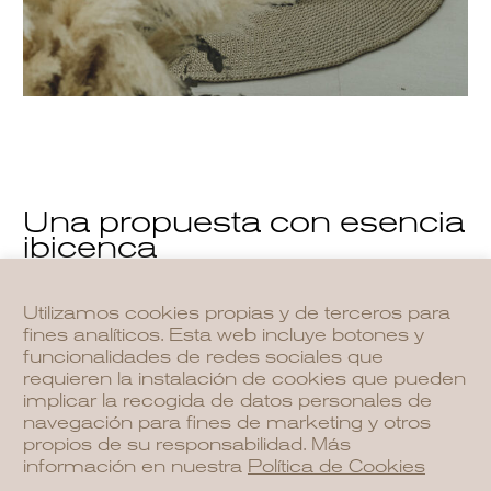
Una propuesta con esencia
ibicenca
Utilizamos cookies propias y de terceros para
Proyectos como
Tarida
o
Herencia by
fines analíticos. Esta web incluye botones y
Ncalma Homes
son ejemplo de cómo el
funcionalidades de redes sociales que
estilo mediterráneo
se adapta a las
requieren la instalación de cookies que pueden
necesidades contemporáneas. Las
implicar la recogida de datos personales de
navegación para fines de marketing y otros
viviendas combinan tecnología
propios de su responsabilidad. Más
inteligente, sistemas de climatización
información en nuestra
Política de Cookies
eficientes y materiales de alta calidad, sin