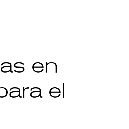
ias en
para el