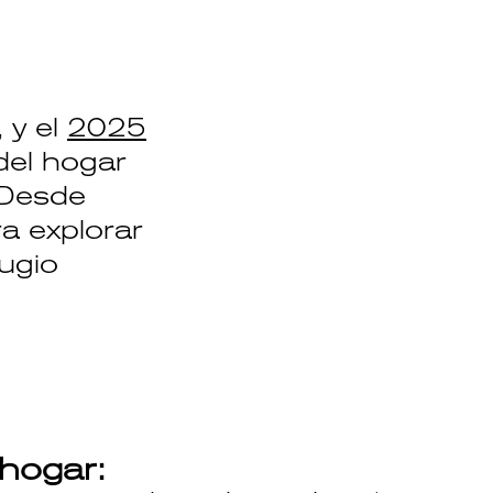
 y el
2025
del hogar
. Desde
ra explorar
ugio
 hogar: