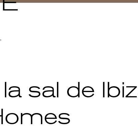
NE
a sal de Ibi
Homes