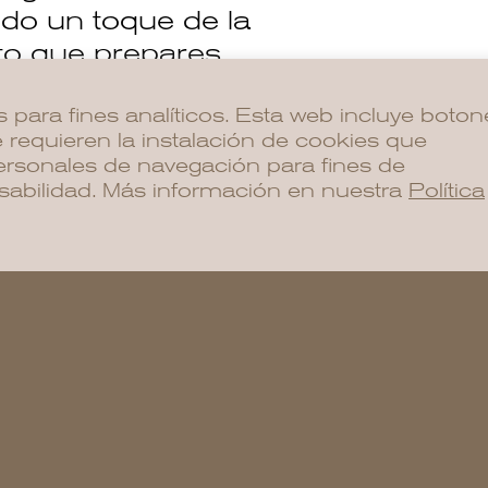
ndo un toque de la
ato que prepares.
Regalos de Ibiza:
s para fines analíticos. Esta web incluye boton
 requieren la instalación de cookies que
Además de ser un ingre
ersonales de navegación para fines de
indispensable, la sal d
sabilidad. Más información en nuestra
Política
convertido en un regal
familiares que buscan l
isla a casa. En NCal
una selección de prod
la sal de Ibiza en eleg
presentaciones, perfec
seres queridos o como 
la isla.